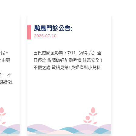
颱風門診公告:
2026-07-10
師請假。
因巴威颱風影響，7/11（星期六）全
早上由廖
日停診 敬請做好防颱準備,注意安全 !
不便之處,敬請見諒! 吳婦產科小兒科
診。 不
網路掛號