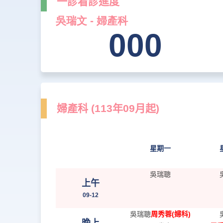
一診看診進度
婦產科 (113年09月起)
星期一
吳瑞聰
上午
09-12
吳瑞聰
周秀蓉(婦科)