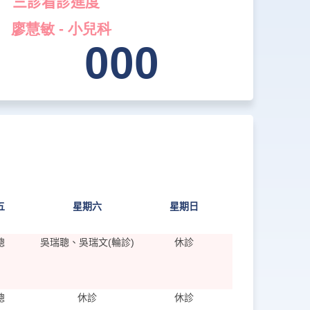
三診看診進度
五
星期六
星期日
聰
吳瑞聰、吳瑞文(輪診)
休診
聰
休診
休診