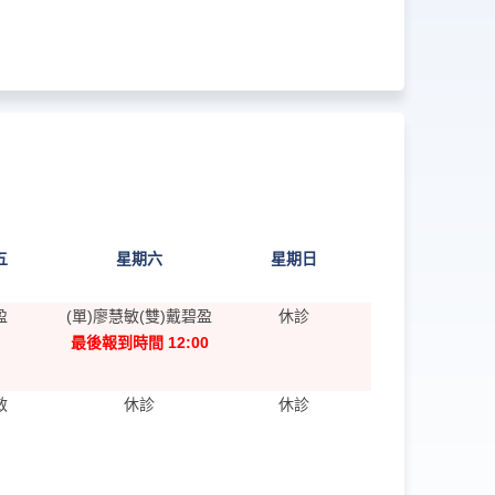
五
星期六
星期日
盈
(單)廖慧敏(雙)戴碧盈
休診
最後報到時間 12:00
敏
休診
休診