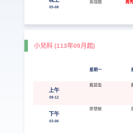
晚上
吳瑞聰
周秀
05-08
小兒科 (113年09月起)
星期一
戴碧盈
上午
09-12
廖慧敏
下午
03-06