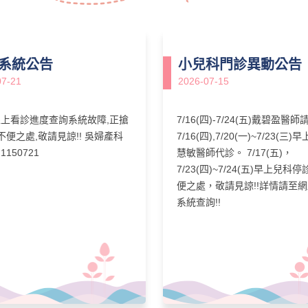
系統公告
小兒科門診異動公告
07-21
2026-07-15
線上看診進度查詢系統故障,正搶
7/16(四)-7/24(五)戴碧盈醫
 不便之處,敬請見諒!! 吳婦產科
7/16(四),7/20(一)~7/23(三)
1150721
慧敏醫師代診。 7/17(五)，
7/23(四)~7/24(五)早上兒科停
便之處，敬請見諒!!詳情請至
系統查詢!!